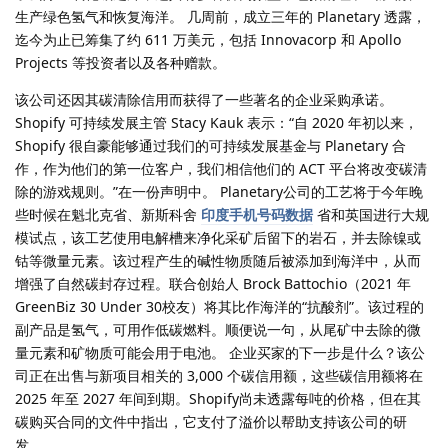
生产绿色氢气和恢复海洋。 几周前，成立三年的 Planetary 透露，
迄今为止已筹集了约 611 万美元，包括 Innovacorp 和 Apollo
Projects 等投资者以及各种赠款。
该公司还因其碳清除信用而获得了一些著名的企业采购承诺。
Shopify 可持续发展主管 Stacy Kauk 表示：“自 2020 年初以来，
Shopify 很自豪能够通过我们的可持续发展基金与 Planetary 合
作，作为他们的第一位客户，我们相信他们的 ACT 平台将改变碳清
除的游戏规则。”在一份声明中。 Planetary公司的工艺将于今年晚
些时候在魁北克省、新斯科舍
印度手机号码数据
省和英国进行大规
模试点，该工艺使用电解槽来净化采矿后留下的岩石，并去除镍或
钴等微量元素。该过程产生的碱性物质随后被添加到海洋中，从而
增强了自然碳封存过程。联合创始人 Brock Battochio（2021 年
GreenBiz 30 Under 30校友）将其比作海洋的“抗酸剂”。该过程的
副产品是氢气，可用作低碳燃料。顺便说一句，从尾矿中去除的微
量元素和矿物质可能会用于电池。 企业买家的下一步是什么？该公
司正在出售与新项目相关的 3,000 个碳信用额，这些碳信用额将在
2025 年至 2027 年间到期。Shopify尚未透露每吨的价格，但在其
碳购买合同的文件中指出，它支付了溢价以帮助支持该公司的研
发。