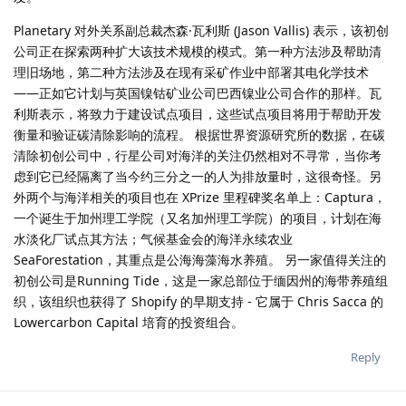
Planetary 对外关系副总裁杰森·瓦利斯 (Jason Vallis) 表示，该初创
公司正在探索两种扩大该技术规模的模式。第一种方法涉及帮助清
理旧场地，第二种方法涉及在现有采矿作业中部署其电化学技术
——正如它计划与英国镍钴矿业公司巴西镍业公司合作的那样。瓦
利斯表示，将致力于建设试点项目，这些试点项目将用于帮助开发
衡量和验证碳清除影响的流程。 根据世界资源研究所的数据，在碳
清除初创公司中，行星公司对海洋的关注仍然相对不寻常，当你考
虑到它已经隔离了当今约三分之一的人为排放量时，这很奇怪。另
外两个与海洋相关的项目也在 XPrize 里程碑奖名单上：Captura，
一个诞生于加州理工学院（又名加州理工学院）的项目，计划在海
水淡化厂试点其方法；气候基金会的海洋永续农业
SeaForestation，其重点是公海海藻海水养殖。 另一家值得关注的
初创公司是Running Tide，这是一家总部位于缅因州的海带养殖组
织，该组织也获得了 Shopify 的早期支持 - 它属于 Chris Sacca 的
Lowercarbon Capital 培育的投资组合。
Reply