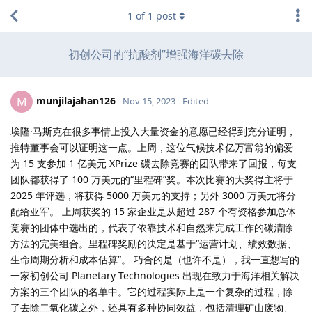
1
of
1
post
初创公司的“抗酸剂”增强海洋碳去除
munjilajahan126
M
Nov 15, 2023
Edited
埃隆·马斯克在很多事情上投入大量资金的意愿已经得到充分证明，
推特董事会可以证明这一点。上周，这位气候技术亿万富翁的偏爱
为 15 支参加 1 亿美元 XPrize 碳去除竞赛的团队带来了回报，每支
团队都获得了 100 万美元的“里程碑”奖。本次比赛的大奖得主将于
2025 年评选，将获得 5000 万美元的支持；另外 3000 万美元将分
配给亚军。 上周获奖的 15 家企业是从超过 287 个有资格参加总体
竞赛的团体中选出的，代表了依靠技术和自然来完成工作的碳清除
方法的完美组合。里程碑奖励的决定是基于“运营计划、绩效数据、
生命周期分析和成本估算”。 巧合的是（也许不是），我一直想写的
一家初创公司 Planetary Technologies 出现在致力于海洋相关解决
方案的三个团队的名单中。它的过程实际上是一个复杂的过程，除
了去除二氧化碳之外，还具有多种协同效益，包括清理矿山废物、