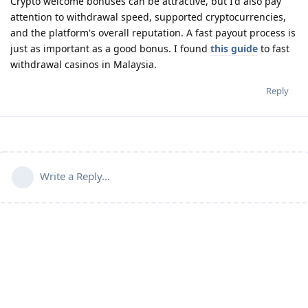
Crypto welcome bonuses can be attractive, but I'd also pay
attention to withdrawal speed, supported cryptocurrencies,
and the platform's overall reputation. A fast payout process is
just as important as a good bonus. I found
this guide
to fast
withdrawal casinos in Malaysia.
Reply
Write a Reply...