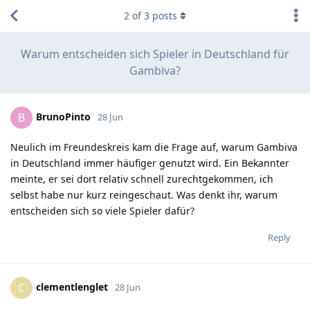
2
of
3
posts
Warum entscheiden sich Spieler in Deutschland für
Gambiva?
BrunoPinto
B
28 Jun
Neulich im Freundeskreis kam die Frage auf, warum Gambiva
in Deutschland immer häufiger genutzt wird. Ein Bekannter
meinte, er sei dort relativ schnell zurechtgekommen, ich
selbst habe nur kurz reingeschaut. Was denkt ihr, warum
entscheiden sich so viele Spieler dafür?
Reply
clementlenglet
C
28 Jun