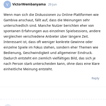
VictorWembanyama
V
29 Jun
Wenn man sich die Diskussionen zu Online-Plattformen wie
Gambiva anschaut, fällt auf, dass die Meinungen sehr
unterschiedlich sind. Manche Nutzer berichten eher von
spontanen Erfahrungen aus einzelnen Spielsessions, andere
vergleichen verschiedene Anbieter über längere Zeit.
Interessant ist, dass oft weniger konkrete Gewinne oder
einzelne Spiele im Fokus stehen, sondern eher Themen wie
Bedienung, Geschwindigkeit und allgemeiner Eindruck.
Dadurch entsteht ein ziemlich vielfältiges Bild, das sich je
nach Person stark unterscheiden kann, ohne dass eine klare
einheitliche Meinung entsteht.
Reply