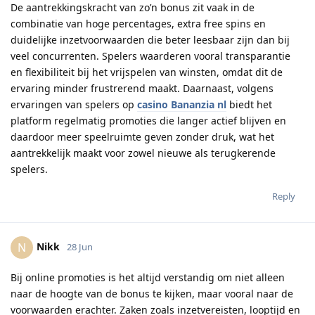
De aantrekkingskracht van zo’n bonus zit vaak in de
combinatie van hoge percentages, extra free spins en
duidelijke inzetvoorwaarden die beter leesbaar zijn dan bij
veel concurrenten. Spelers waarderen vooral transparantie
en flexibiliteit bij het vrijspelen van winsten, omdat dit de
ervaring minder frustrerend maakt. Daarnaast, volgens
ervaringen van spelers op
casino Bananzia nl
biedt het
platform regelmatig promoties die langer actief blijven en
daardoor meer speelruimte geven zonder druk, wat het
aantrekkelijk maakt voor zowel nieuwe als terugkerende
spelers.
Reply
Nikk
N
28 Jun
Bij online promoties is het altijd verstandig om niet alleen
naar de hoogte van de bonus te kijken, maar vooral naar de
voorwaarden erachter. Zaken zoals inzetvereisten, looptijd en