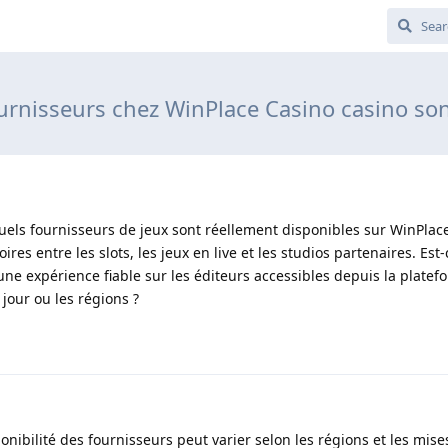
urnisseurs chez WinPlace Casino casino son
els fournisseurs de jeux sont réellement disponibles sur WinPlac
toires entre les slots, les jeux en live et les studios partenaires. Est
ne expérience fiable sur les éditeurs accessibles depuis la platefo
jour ou les régions ?
onibilité des fournisseurs peut varier selon les régions et les mise