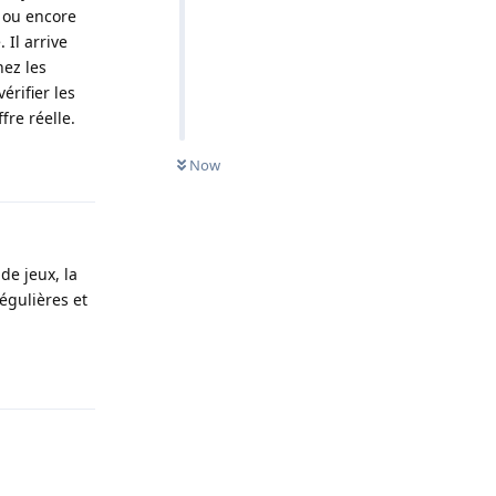
O ou encore
 Il arrive
hez les
érifier les
fre réelle.
Reply
Now
de jeux, la
régulières et
Reply