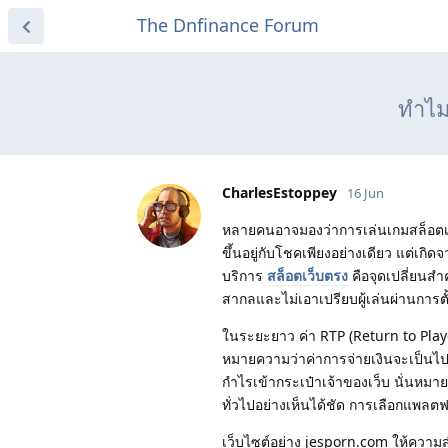
The Dnfinance Forum
ทำไม
CharlesEstoppey
16 Jun
หลายคนอาจมองว่าการเล่นเกมสล็อตเป็
ขึ้นอยู่กับโชคเพียงอย่างเดียว แต่เก
บริการ
สล็อตเว็บตรง
คือจุดเปลี่ยนสำค
สากลและไม่เอาเปรียบผู้เล่นผ่านการตั้
ในระยะยาว ค่า RTP (Return to Player)
หมายความว่าค่าการจ่ายเงินจะเป็นไปตา
กำไรเข้ากระเป๋าเจ้าของเว็บ นั่นหมา
ทั่วไปอย่างเห็นได้ชัด การเลือกแพลตฟ
เว็บไซต์อย่าง jesporn.com ให้ความสำ