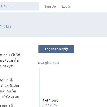
Sign Up
Log In
ยาวนะ
Log In to Reply
มสำเร็จไม่ได้
จเปลี่ยนมาใช้
Original Post
เป็นมาตรฐาน
พัฒนา ซึ่ง
่ำลงเพื่อเก็บ
เล่นกับเว็บ
องการกำไรสะสม
1
of
1
post
June 2026
จากการที่