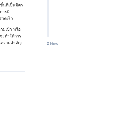
่นที่เป็นมิตร
 การมี
รวดเร็ว
ามเป้า หรือ
้ จะทำให้การ
ห้ความสำคัญ
Now
Reply