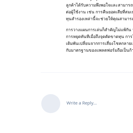
ลูกค้าได้รับความพึงพอใจและสามารถทำ
ต่อผู้ใช้งาน เช่น การคืนยอดเสียที่สม
ทุนสำรองเหล่านี้จะช่วยให้คุณสามาร
การวางแผนการเล่นก็สำคัญไม่แพ้กัน น
การหยุดทันทีเมื่อถึงจุดตัดขาดทุน การ
เดิมพันเปลี่ยนจากการเสี่ยงโชคกลา
กับมาตรฐานของแพลตฟอร์มถือเป็นก้าวแ
Write a Reply...