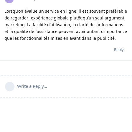
Lorsqu’on évalue un service en ligne, il est souvent préférable
de regarder l’expérience globale plutôt qu’un seul argument
marketing. La facilité d’utilisation, la clarté des informations
et la qualité de l’assistance peuvent avoir autant d’importance
que les fonctionnalités mises en avant dans la publicité.
Reply
Write a Reply...