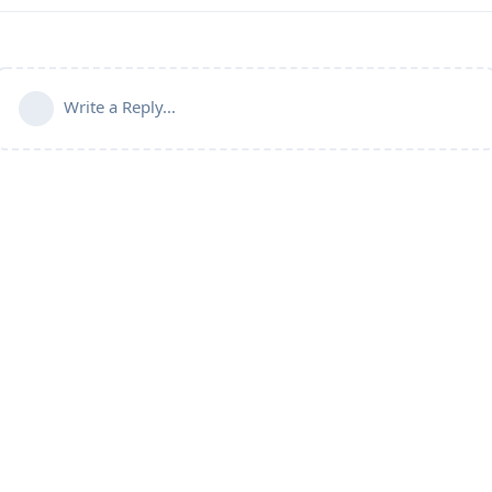
Write a Reply...
Powered by:
FreeFlarum
.
(
remove this footer
)