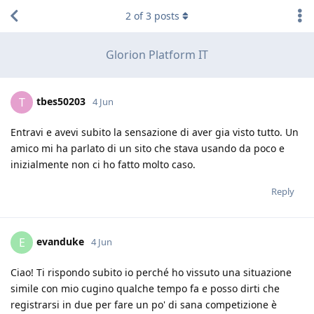
2
of
3
posts
Glorion Platform IT
tbes50203
T
4 Jun
Entravi e avevi subito la sensazione di aver gia visto tutto. Un
amico mi ha parlato di un sito che stava usando da poco e
inizialmente non ci ho fatto molto caso.
Reply
evanduke
E
4 Jun
Ciao! Ti rispondo subito io perché ho vissuto una situazione
simile con mio cugino qualche tempo fa e posso dirti che
registrarsi in due per fare un po' di sana competizione è