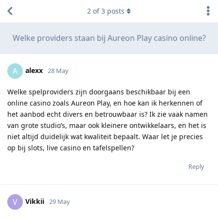
2
of
3
posts
Welke providers staan bij Aureon Play casino online?
alexx
A
28 May
Welke spelproviders zijn doorgaans beschikbaar bij een
online casino zoals Aureon Play, en hoe kan ik herkennen of
het aanbod echt divers en betrouwbaar is? Ik zie vaak namen
van grote studio’s, maar ook kleinere ontwikkelaars, en het is
niet altijd duidelijk wat kwaliteit bepaalt. Waar let je precies
op bij slots, live casino en tafelspellen?
Reply
Vikkii
V
29 May