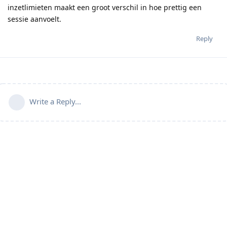
inzetlimieten maakt een groot verschil in hoe prettig een
sessie aanvoelt.
Reply
Write a Reply...