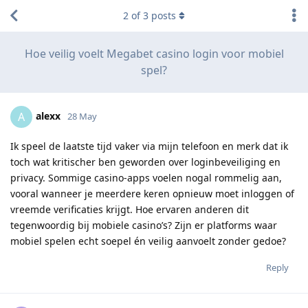
2
of
3
posts
Hoe veilig voelt Megabet casino login voor mobiel
spel?
alexx
A
28 May
Ik speel de laatste tijd vaker via mijn telefoon en merk dat ik
toch wat kritischer ben geworden over loginbeveiliging en
privacy. Sommige casino-apps voelen nogal rommelig aan,
vooral wanneer je meerdere keren opnieuw moet inloggen of
vreemde verificaties krijgt. Hoe ervaren anderen dit
tegenwoordig bij mobiele casino’s? Zijn er platforms waar
mobiel spelen echt soepel én veilig aanvoelt zonder gedoe?
Reply