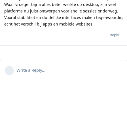
Waar vroeger bijna alles beter werkte op desktop, zijn veel
platforms nu juist ontworpen voor snelle sessies onderweg.
Vooral stabiliteit en duidelijke interfaces maken tegenwoordig
echt het verschil bij apps en mobiele websites.
Reply
Write a Reply...