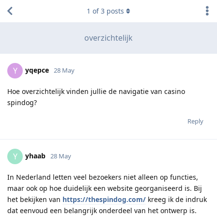
1
of
3
posts
overzichtelijk
yqepce
Y
28 May
Hoe overzichtelijk vinden jullie de navigatie van casino
spindog?
Reply
yhaab
Y
28 May
In Nederland letten veel bezoekers niet alleen op functies,
maar ook op hoe duidelijk een website georganiseerd is. Bij
het bekijken van
https://thespindog.com/
kreeg ik de indruk
dat eenvoud een belangrijk onderdeel van het ontwerp is.