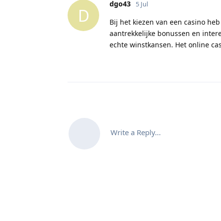
dgo43
5 Jul
D
Bij het kiezen van een casino heb 
aantrekkelijke bonussen en inte
echte winstkansen. Het online cas
Write a Reply...