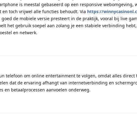
smartphone is meestal gebaseerd op een responsive webomgeving, 
 en toch vrijwel alle functies behoudt. Via
https://winnycasinonl.
 goed de mobiele versie presteert in de praktijk, vooral bij live ga
lt het gebruik soepel aan zolang je een stabiele verbinding hebt, a
toestel en netwerk.
n telefoon om online entertainment te volgen, omdat alles direct 
elen dat de ervaring afhangt van internetverbinding en schermgro
mes en betaalprocessen aanvoelen onderweg.