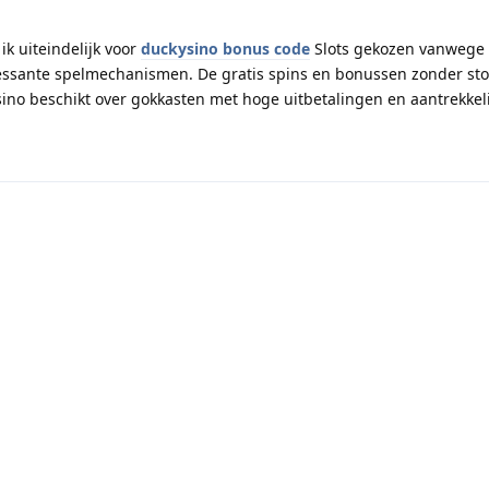
ik uiteindelijk voor
duckysino bonus code
Slots gekozen vanwege
ressante spelmechanismen. De gratis spins en bonussen zonder sto
ino beschikt over gokkasten met hoge uitbetalingen en aantrekkeli