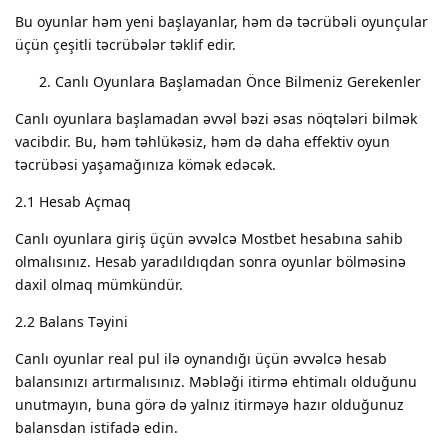
Bu oyunlar həm yeni başlayanlar, həm də təcrübəli oyunçular
üçün çeşitli təcrübələr təklif edir.
Canlı Oyunlara Başlamadan Önce Bilmeniz Gerekenler
Canlı oyunlara başlamadan əvvəl bəzi əsas nöqtələri bilmək
vacibdir. Bu, həm təhlükəsiz, həm də daha effektiv oyun
təcrübəsi yaşamağınıza kömək edəcək.
2.1 Hesab Açmaq
Canlı oyunlara giriş üçün əvvəlcə Mostbet hesabına sahib
olmalısınız. Hesab yaradıldıqdan sonra oyunlar bölməsinə
daxil olmaq mümkündür.
2.2 Balans Təyini
Canlı oyunlar real pul ilə oynandığı üçün əvvəlcə hesab
balansınızı artırmalısınız. Məbləği itirmə ehtimalı olduğunu
unutmayın, buna görə də yalnız itirməyə hazır olduğunuz
balansdan istifadə edin.