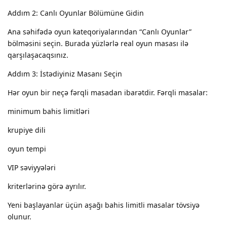
Addım 2: Canlı Oyunlar Bölümüne Gidin
Ana səhifədə oyun kateqoriyalarından “Canlı Oyunlar”
bölməsini seçin. Burada yüzlərlə real oyun masası ilə
qarşılaşacaqsınız.
Addım 3: İstədiyiniz Masanı Seçin
Hər oyun bir neçə fərqli masadan ibarətdir. Fərqli masalar:
minimum bahis limitləri
krupiye dili
oyun tempi
VIP səviyyələri
kriterlərinə görə ayrılır.
Yeni başlayanlar üçün aşağı bahis limitli masalar tövsiyə
olunur.