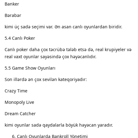
Banker
Bərabər
kimi üç sadə seçimi var. Ən asan canlı oyunlardan biridir.
5.4 Canlı Poker
Canlı poker daha çox təcrübə tələb etsə də, real krupiyeler və
real vaxt oyunlar sayəsində çox həyəcanlıdır.
5.5 Game Show Oyunları
Son illərdə ən çox sevilən kateqoriyadır:
Crazy Time
Monopoly Live
Dream Catcher
kimi oyunlar sadə qaydalarla böyük həyəcan yaradır.
Canlı Oyunlarda Bankroll Yönetimi