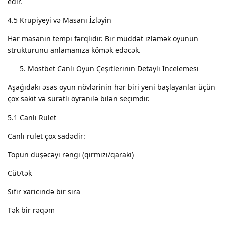
edir.
4.5 Krupiyeyi və Masanı İzləyin
Hər masanın tempi fərqlidir. Bir müddət izləmək oyunun
strukturunu anlamanıza kömək edəcək.
Mostbet Canlı Oyun Çeşitlerinin Detaylı İncelemesi
Aşağıdakı əsas oyun növlərinin hər biri yeni başlayanlar üçün
çox sakit və sürətli öyrənilə bilən seçimdir.
5.1 Canlı Rulet
Canlı rulet çox sadədir:
Topun düşəcəyi rəngi (qırmızı/qaraki)
Cüt/tək
Sıfır xaricində bir sıra
Tək bir rəqəm