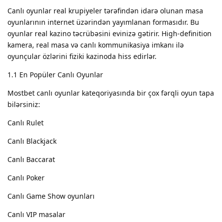
Canlı oyunlar real krupiyeler tərəfindən idarə olunan masa
oyunlarının internet üzərindən yayımlanan formasıdır. Bu
oyunlar real kazino təcrübəsini evinizə gətirir. High-definition
kamera, real masa və canlı kommunikasiya imkanı ilə
oyunçular özlərini fiziki kazinoda hiss edirlər.
1.1 En Popüler Canlı Oyunlar
Mostbet canlı oyunlar kateqoriyasında bir çox fərqli oyun tapa
bilərsiniz:
Canlı Rulet
Canlı Blackjack
Canlı Baccarat
Canlı Poker
Canlı Game Show oyunları
Canlı VIP masalar