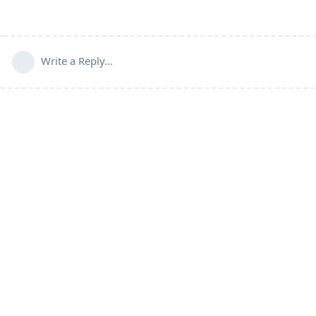
Write a Reply...
Powered by:
FreeFlarum
.
(
remove this footer
)