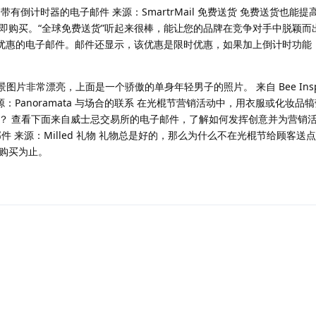
d) 发来的带有倒计时器的电子邮件 来源：SmartrMail 免费送货 免费送货也
购买。“全球免费送货”听起来很棒，能让您的品牌在竞争对手中脱颖而出。
发来的包含这项优惠的电子邮件。邮件还显示，该优惠是限时优惠，如果加上倒计时功
景图片非常漂亮，上面是一个骄傲的单身年轻男子的照片。 来自 Bee Inspi
 来源：Panoramata 与场合的联系 在光棍节营销活动中，用衣服或化妆
？ 查看下面来自威士忌交易所的电子邮件，了解如何发挥创意并为营销
件 来源：Milled 礼物 礼物总是好的，那么为什么不在光棍节给顾客送
购买为止。