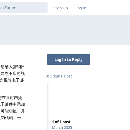
Sign Up
Log In
Log In to Reply
活动纳入营销日
员显然不应忽视
Original Post
在光棍节电子邮
您在限时内提
电子邮件中添加
尽可能明显，并
含促销代码、一
1
of
1
post
March 2025