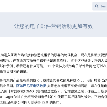
让您的电子邮件营销活动更加有效
成为进入亚洲市场或接触熟悉光棍节的顾客的绝佳机会。现在是将新庆祝
洲庆祝，但在西方市场每年都变得越来越流行。 鉴于这些好处，营销人
件示例，看看还有什么可能。 11 个最佳光棍节电子邮件示例 您可以
高节日期间的销量。
择与您的产品最相关的技巧，或结合您喜欢的几种技巧，。 倒计时器 当
截止日期。
阿尔巴尼亚电话数据
如果您在光棍节有促销活动，请在促销
动态倒计时器探索FOMO（害怕错过效应）。它增强紧迫感，使截止日期
rl Lagerfeld 在光棍节促销电子邮件中使用了其品牌简约设计。它包
道他们还剩多少时间可以获得 22% 的折扣。