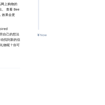
能提高网上购物的
 查看 Bee
能，效果会更
red
品犒劳自己的想法
Now
活动找到新的信
点礼物呢？你可
Reply