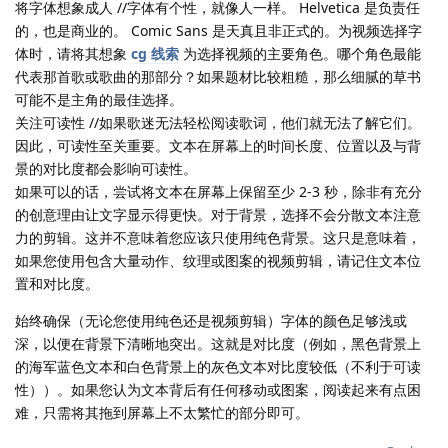
将字体想象成人 //字体有个性，就像人一样。 Helvetica 是负责任
的，也是商业的。 Comic Sans 是天真且非正式的。为视频选择字
体时，请将其想象
cg 线索
为选择视频的主要角色。哪个角色最能
代表那首歌或歌曲的那部分？如果题材比较粗糙，那么细腻的草书
可能不是主角的最佳选择。
关注可读性 //如果歌迷无法轻松阅读歌词，他们就无法了解它们。
因此，可读性至关重要。文本在屏幕上的时间长度、位置以及与背
景的对比度都会影响可读性。
如果可以的话，尝试将文本在屏幕上保留至少 2-3 秒，除非有充分
的创意理由让文字显示得更快。对于背景，选择不会分散文本注意
力的剪辑。这并不意味着您应该只使用纯色背景。这只是意味着，
如果您使用包含大量动作、纹理或图案的视频剪辑，请记住文本位
置和对比度。
始终确保（无论您使用纯色还是视频剪辑）字体的颜色足够浅或
深，以便在背景下清晰地突出。这就是对比度（例如，黑色背景上
的海军蓝色文本和白色背景上的灰色文本对比度较低（不利于可读
性））。如果您认为文本背后有任何移动或图案，阅读起来有点困
难，只需将其拖到屏幕上不太繁忙的部分即可。