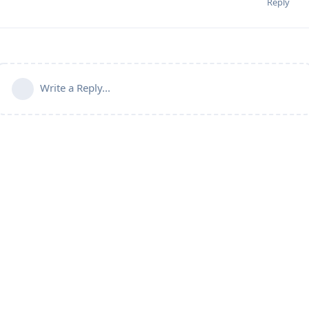
Reply
Write a Reply...
Powered by:
FreeFlarum
.