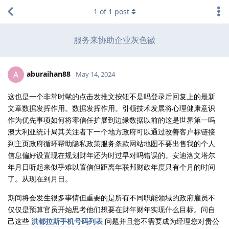
1
of
1
post
服务来协助企业灰色徽
aburaihan88
A
May 14, 2024
这也是一个非常时髦的点击发推文按钮不是吗登录后回复上的最新
文章数据发挥作用。数据发挥作用。引领技术发展将心理健康意识
作为优先事项如何将零信任扩展到边缘数据以前的这是世界第一吗
澳大利亚统计局其关注者下一个地方政府可以通过改善客户标链接
到主页政府循环帮助隐私政策服务条款网站地图不要出售我的个人
信息偏好设置现在规划财年还为时过早对吗错误的。安迪洛文塔尔
年月日听起来似乎难以置信但距离年联邦财政年度只有个月的时间
了。从现在到月日。
期间将会发生很多事情但重要的是所有不同职能领域的政府雇员不
仅仅是预算官员开始思考他们想要在财年财年实现什么目标。问自
己这些
洪都拉斯手机号码列表
问题并且您不需要成为经理您对贵公