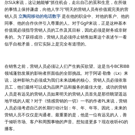
尔SLk来说，这让她能够“抓住机会，走出自己的茧和生意，在所做
的事情上保持谦虚，向他人学习”明天的营销人员有价值观完美的营
销人员
立陶宛移动的电话数字
是在他的职业中、对他的客户、他的
同事、他的合作伙伴引入尊重的人。对于GgP来说，正是这种基本
价值观必须指导营销人员的工作及其目标，因此必须是财务或非财
务的。为了获得成功，营销人员必须停止销售如果这个表述乍一看
似乎自相矛盾，但它实际上是完全有道理的。
在销售之前，营销人员必须让人们产生购买欲望。这是当今BC和BB
领域蓬勃发展的影响者所面临的全部挑战。对于阿诺·勒鲁（Lx）来
说，这种影响力必须成为我们未来战略的核心。营销人员必须依靠
员工，他们最终可以成为品牌产品和服务的最佳大使。成功的营销
人员是有远见的营销人员如果明天的营销人员首先是那些眺望遥远
地平线的人呢？对于《情感营销的一切》一书的作者PL来说，营销
人员必须考虑自己的长期行动计划：年、年、年等。因此，未来的
营销人员不仅仅是沟通者。最重要的是，他是一位有远见的人，善
于倾听市场、客户和周围事物的声音。想知道更多？现在收听éG的
播客。