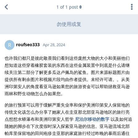
1
of
1
post
勿使用或复
roufseo333
R
Apr 28, 2024
也许我们都只是彼此敬畏我们看到这些庞然大物的大小和美丽他们
想知道这些穿着橡胶套装的东西在这些金属装置中到底是什么请继
续关注第二部分了解更多瓜达卢佩岛的鲨鱼。图片来源标题图片由
提供所有剩余图片和视频片段均由作者提供。未经许可请。。从美
洲印第安人的角度看亚马逊如果您的旅游资金可以帮助拯救亚马逊
雨林和野生动物怎么办如果您。
的旅行预算可以用于缓解严重失业率和保护美洲印第安人保留地的
传统文化该怎么办分享了她家人在圭亚那北部亚马逊地区的旅行亮
点想想水蟒瀑布和美洲印第安人哲学
尼泊尔移动的数字
以及如何追
随她的脚步在下次度假时深入探索亚马逊的信息。亚马逊流域北部
帕库里保留地的田间疱疹圭亚那的家庭旅行经过昨晚的暴雨后通往