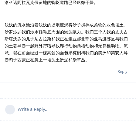
洛科诺阿拉瓦克保留地的蜿蜒道路已经略微干燥。
浅浅的流水池沿着浅浅的堤坝流淌将沙子搅拌成柔软的灰色壤土。
沙罗沙罗我们涉水鞋鞋底周围的淤泥吸力。我们三个人我的丈夫古
斯塔沃岁的儿子尼古拉斯和我正在圭亚那北部的亚马逊郊区与我们
的土著导游一起野外狩猎寻找爬行动物两栖动物和无脊椎动物。流
域。就在前面经过一棵高耸的面包果棕榈树我们的美洲印第安人导
游鸭子西蒙正在爬上一堆泥土淤泥和杂草丛。
Reply
Write a Reply...