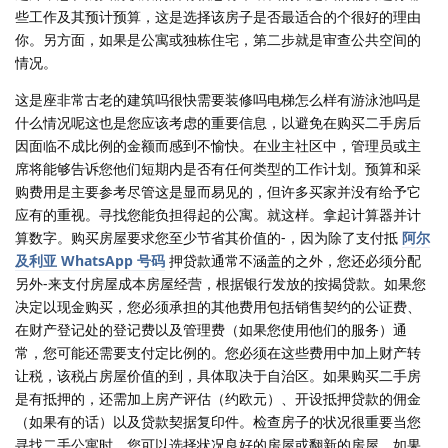
些工作及其预计预算，这是选择该房子是否最适合的个很好的理由
你。另方面，如果是公寓或独栋住宅，第二步就是审查公共空间的
情况。
这是座非常古老的建筑吗很快需要装修吗电梯怎么样有游泳池吗是
什么情况呢这也是您应该考虑的重要信息，以避免在购买二手房后
因面临不成比例的金额而感到不愉快。在业主社区中，管理员或主
席将能够告诉您他们短期内是否有任何类型的工作计划。预算和采
购费用是主要参考尽管这是显而易见的，但许多买家并没有给予它
应有的重视。寻找您能负担得起的公寓。就这样。拿起计算器并计
算数字。购买房屋要求您至少节省其价值的-，因为除了支付抵
阿尔
及利亚 WhatsApp 号码
押贷款通常不涵盖的之外，您还必须分配
另外-来支付房屋成本房屋经营，根据银行发放的按揭贷款。如果您
决定以现金购买，您必须承担的其他费用包括销售契约的公证费、
在财产登记处的登记费以及管理费（如果您使用他们的服务）通
常，您可能还需要支付定比例的。您必须在这些费用中加上财产转
让税，该税占房屋价值的到，具体取决于自治区。如果购买二手房
是有抵押的，还需加上房产评估（约欧元）、开设抵押贷款的佣金
（如果有的话）以及贷款契据复印件。检查房子的状况很重要当您
寻找二手公寓时，您可以选择状况良好的房屋或翻新的房屋。如果