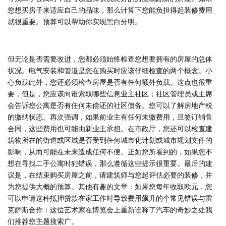
您想买房子来适应自己的品味，那么计算下您能负担得起装修费用
就很重要。预算可以帮助你实现黑白分明。
但无论是否需要改进，您都必须始终检查您想要拥有的房屋的总体
状况。电气安装和管道是您在购买时应该仔细检查的两个概念。小
心负载此外，您还必须检查房屋是否有任何额外负载。这点也很重
要，但是，您应该向谁索取哪些信息业主社区；社区管理员或主席
会告诉您公寓是否有任何未偿还的社区债务。您可以了解房地产税
的缴纳状态。再次强调，如果前业主有任何未缴费用，旦签订销售
合同，这些费用也可能由新业主承担。在市政厅，您还可以检查建
筑物所在的街道或区域是否受到任何城市化计划或城市规划文件的
影响，从而可能在未来造成任何不便。正如您所看到的，如果您不
想在寻找二手公寓时犯错误，那么遵循这些提示很重要。最后的建
议是，在结束购买房屋之前，请建筑师与您起评估必要的装修，并
为您提供大概的预算。其他有趣的文章：如果您每年收取欧元，您
可以申请这种抵押贷款在家工作时导致费用飙升的个常见错误与雷
克萨斯合作：这位艺术家在博览会上重新诠释了汽车的奇妙之处我
们推荐您主题搜索广。