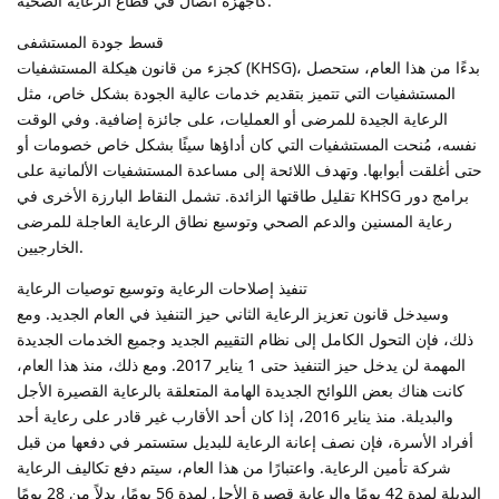
كأجهزة اتصال في قطاع الرعاية الصحية.
قسط جودة المستشفى
كجزء من قانون هيكلة المستشفيات (KHSG)، بدءًا من هذا العام، ستحصل
المستشفيات التي تتميز بتقديم خدمات عالية الجودة بشكل خاص، مثل
الرعاية الجيدة للمرضى أو العمليات، على جائزة إضافية. وفي الوقت
نفسه، مُنحت المستشفيات التي كان أداؤها سيئًا بشكل خاص خصومات أو
حتى أغلقت أبوابها. وتهدف اللائحة إلى مساعدة المستشفيات الألمانية على
تقليل طاقتها الزائدة. تشمل النقاط البارزة الأخرى في KHSG برامج دور
رعاية المسنين والدعم الصحي وتوسيع نطاق الرعاية العاجلة للمرضى
الخارجيين.
تنفيذ إصلاحات الرعاية وتوسيع توصيات الرعاية
وسيدخل قانون تعزيز الرعاية الثاني حيز التنفيذ في العام الجديد. ومع
ذلك، فإن التحول الكامل إلى نظام التقييم الجديد وجميع الخدمات الجديدة
المهمة لن يدخل حيز التنفيذ حتى 1 يناير 2017. ومع ذلك، منذ هذا العام،
كانت هناك بعض اللوائح الجديدة الهامة المتعلقة بالرعاية القصيرة الأجل
والبديلة. منذ يناير 2016، إذا كان أحد الأقارب غير قادر على رعاية أحد
أفراد الأسرة، فإن نصف إعانة الرعاية للبديل ستستمر في دفعها من قبل
شركة تأمين الرعاية. واعتبارًا من هذا العام، سيتم دفع تكاليف الرعاية
البديلة لمدة 42 يومًا والرعاية قصيرة الأجل لمدة 56 يومًا، بدلاً من 28 يومًا