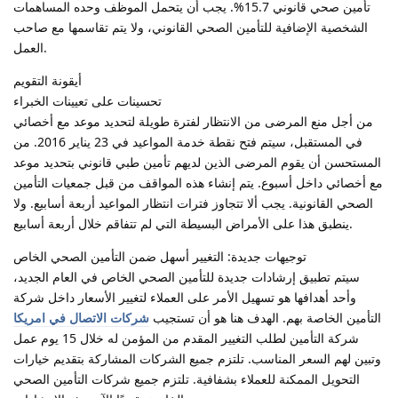
تأمين صحي قانوني 15.7%. يجب أن يتحمل الموظف وحده المساهمات
الشخصية الإضافية للتأمين الصحي القانوني، ولا يتم تقاسمها مع صاحب
العمل.
أيقونة التقويم
تحسينات على تعيينات الخبراء
من أجل منع المرضى من الانتظار لفترة طويلة لتحديد موعد مع أخصائي
في المستقبل، سيتم فتح نقطة خدمة المواعيد في 23 يناير 2016. من
المستحسن أن يقوم المرضى الذين لديهم تأمين طبي قانوني بتحديد موعد
مع أخصائي داخل أسبوع. يتم إنشاء هذه المواقف من قبل جمعيات التأمين
الصحي القانونية. يجب ألا تتجاوز فترات انتظار المواعيد أربعة أسابيع. ولا
ينطبق هذا على الأمراض البسيطة التي لم تتفاقم خلال أربعة أسابيع.
توجيهات جديدة: التغيير أسهل ضمن التأمين الصحي الخاص
سيتم تطبيق إرشادات جديدة للتأمين الصحي الخاص في العام الجديد،
وأحد أهدافها هو تسهيل الأمر على العملاء لتغيير الأسعار داخل شركة
التأمين الخاصة بهم. الهدف هنا هو أن تستجيب
شركات الاتصال في امريكا
شركة التأمين لطلب التغيير المقدم من المؤمن له خلال 15 يوم عمل
وتبين لهم السعر المناسب. تلتزم جميع الشركات المشاركة بتقديم خيارات
التحويل الممكنة للعملاء بشفافية. تلتزم جميع شركات التأمين الصحي