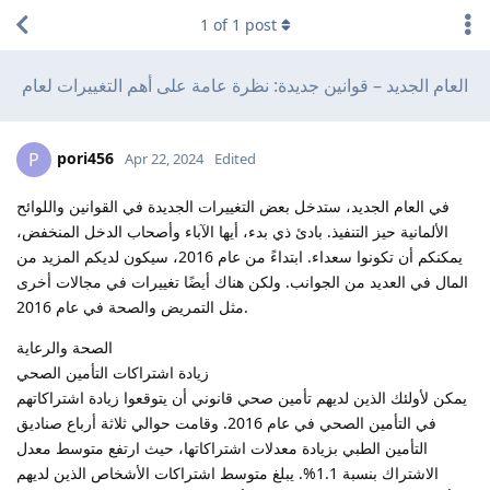
1
of
1
post
العام الجديد – قوانين جديدة: نظرة عامة على أهم التغييرات لعام
pori456
P
Apr 22, 2024
Edited
في العام الجديد، ستدخل بعض التغييرات الجديدة في القوانين واللوائح
الألمانية حيز التنفيذ. بادئ ذي بدء، أيها الآباء وأصحاب الدخل المنخفض،
يمكنكم أن تكونوا سعداء. ابتداءً من عام 2016، سيكون لديكم المزيد من
المال في العديد من الجوانب. ولكن هناك أيضًا تغييرات في مجالات أخرى
مثل التمريض والصحة في عام 2016.
الصحة والرعاية
زيادة اشتراكات التأمين الصحي
يمكن لأولئك الذين لديهم تأمين صحي قانوني أن يتوقعوا زيادة اشتراكاتهم
في التأمين الصحي في عام 2016. وقامت حوالي ثلاثة أرباع صناديق
التأمين الطبي بزيادة معدلات اشتراكاتها، حيث ارتفع متوسط ​​معدل
الاشتراك بنسبة 1.1%. يبلغ متوسط ​​اشتراكات الأشخاص الذين لديهم