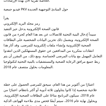
الخاصة تقريبًا الآن بهذه الإرشادات.
فيديو جمعية PKV حول المبادئ التوجيهية الجديدة
يقرأ
رمز مجلد البريد الإلكتروني
قانون الصحة الإلكترونية يدخل حيز التنفيذ
سيبدأ إدخال البنية التحتية للاتصالات عن بعد هذا العام كجزء من قانون
الصحة الإلكترونية. ويشمل ذلك تخزين البيانات الشخصية على البطاقات
الصحية الإلكترونية وإنشاء ملفات إلكترونية للمرضى. وقد أثار هذا
انتقادات متكررة من المدافعين عن حقوق المستهلكين الذين انتقدوا
التعامل المهمل مع بيانات المرضى الحساسة. ومع ذلك، من المقرر أن يتم
ربط جميع مرافق الرعاية الصحية والمستشفيات بالبنية التحتية لتكنولوجيا
المعلومات بحلول منتصف عام 2018.
اعتبارًا من أكتوبر من هذا العام، سيحق للمرضى الحصول على خطة
علاجية شخصية إذا كانوا يتناولون ثلاثة أدوية أو أكثر بانتظام. اعتبارًا من
عام 2018، سيكون البرنامج متاحًا على البطاقات الصحية الإلكترونية.
وبحلول نهاية عام 2016، سيتم أيضًا فحص مدى ملاءمة الهواتف الذكية