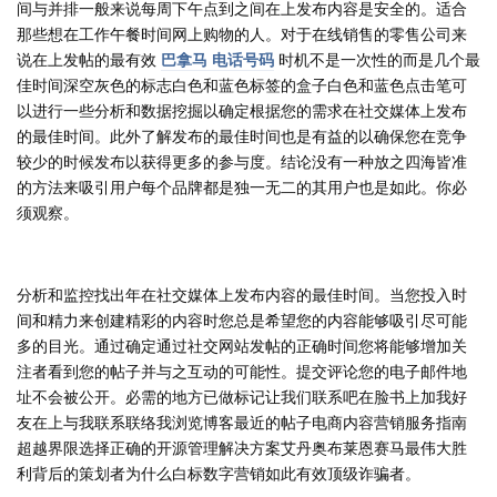
间与并排一般来说每周下午点到之间在上发布内容是安全的。适合
那些想在工作午餐时间网上购物的人。对于在线销售的零售公司来
说在上发帖的最有效
巴拿马 电话号码
时机不是一次性的而是几个最
佳时间深空灰色的标志白色和蓝色标签的盒子白色和蓝色点击笔可
以进行一些分析和数据挖掘以确定根据您的需求在社交媒体上发布
的最佳时间。此外了解发布的最佳时间也是有益的以确保您在竞争
较少的时候发布以获得更多的参与度。结论没有一种放之四海皆准
的方法来吸引用户每个品牌都是独一无二的其用户也是如此。你必
须观察。
分析和监控找出年在社交媒体上发布内容的最佳时间。当您投入时
间和精力来创建精彩的内容时您总是希望您的内容能够吸引尽可能
多的目光。通过确定通过社交网站发帖的正确时间您将能够增加关
注者看到您的帖子并与之互动的可能性。提交评论您的电子邮件地
址不会被公开。必需的地方已做标记让我们联系吧在脸书上加我好
友在上与我联系联络我浏览博客最近的帖子电商内容营销服务指南
超越界限选择正确的开源管理解决方案艾丹奥布莱恩赛马最伟大胜
利背后的策划者为什么白标数字营销如此有效顶级诈骗者。