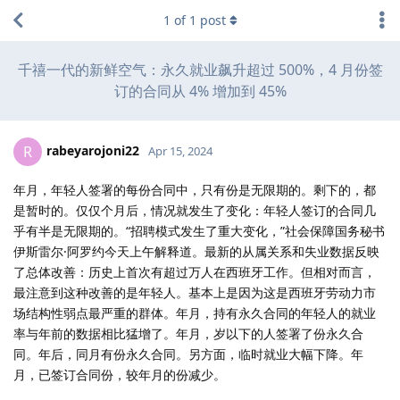
1
of
1
post
千禧一代的新鲜空气：永久就业飙升超过 500%，4 月份签
订的合同从 4% 增加到 45%
rabeyarojoni22
R
Apr 15, 2024
年月，年轻人签署的每份合同中，只有份是无限期的。剩下的，都
是暂时的。仅仅个月后，情况就发生了变化：年轻人签订的合同几
乎有半是无限期的。“招聘模式发生了重大变化，”社会保障国务秘书
伊斯雷尔·阿罗约今天上午解释道。最新的从属关系和失业数据反映
了总体改善：历史上首次有超过万人在西班牙工作。但相对而言，
最注意到这种改善的是年轻人。基本上是因为这是西班牙劳动力市
场结构性弱点最严重的群体。年月，持有永久合同的年轻人的就业
率与年前的数据相比猛增了。年月，岁以下的人签署了份永久合
同。年后，同月有份永久合同。另方面，临时就业大幅下降。年
月，已签订合同份，较年月的份减少。