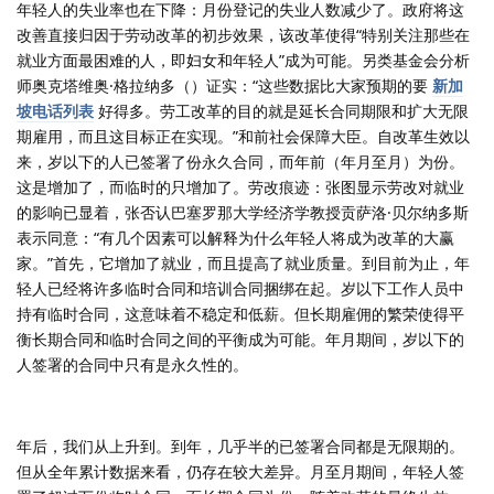
年轻人的失业率也在下降：月份登记的失业人数减少了。政府将这
改善直接归因于劳动改革的初步效果，该改革使得“特别关注那些在
就业方面最困难的人，即妇女和年轻人”成为可能。另类基金会分析
师奥克塔维奥·格拉纳多（）证实：“这些数据比大家预期的要
新加
坡电话列表
好得多。劳工改革的目的就是延长合同期限和扩大无限
期雇用，而且这目标正在实现。”和前社会保障大臣。自改革生效以
来，岁以下的人已签署了份永久合同，而年前（年月至月）为份。
这是增加了，而临时的只增加了。劳改痕迹：张图显示劳改对就业
的影响已显着，张否认巴塞罗那大学经济学教授贡萨洛·贝尔纳多斯
表示同意：“有几个因素可以解释为什么年轻人将成为改革的大赢
家。”首先，它增加了就业，而且提高了就业质量。到目前为止，年
轻人已经将许多临时合同和培训合同捆绑在起。岁以下工作人员中
持有临时合同，这意味着不稳定和低薪。但长期雇佣的繁荣使得平
衡长期合同和临时合同之间的平衡成为可能。年月期间，岁以下的
人签署的合同中只有是永久性的。
年后，我们从上升到。到年，几乎半的已签署合同都是无限期的。
但从全年累计数据来看，仍存在较大差异。月至月期间，年轻人签