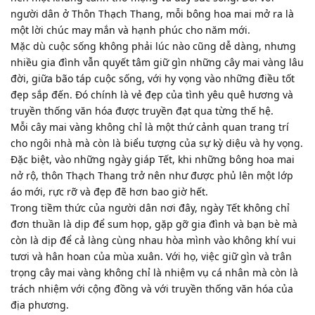
người dân ở Thôn Thạch Thang, mỗi bông hoa mai mở ra là
một lời chúc may mắn và hạnh phúc cho năm mới.
Mặc dù cuộc sống không phải lúc nào cũng dễ dàng, nhưng
nhiều gia đình vẫn quyết tâm giữ gìn những cây mai vàng lâu
đời, giữa bão táp cuộc sống, với hy vọng vào những điều tốt
đẹp sắp đến. Đó chính là vẻ đẹp của tình yêu quê hương và
truyền thống văn hóa được truyền đạt qua từng thế hệ.
Mỗi cây mai vàng không chỉ là một thứ cảnh quan trang trí
cho ngôi nhà mà còn là biểu tượng của sự kỳ diệu và hy vọng.
Đặc biệt, vào những ngày giáp Tết, khi những bông hoa mai
nở rộ, thôn Thạch Thang trở nên như được phủ lên một lớp
áo mới, rực rỡ và đẹp đẽ hơn bao giờ hết.
Trong tiềm thức của người dân nơi đây, ngày Tết không chỉ
đơn thuần là dịp để sum họp, gặp gỡ gia đình và bạn bè mà
còn là dịp để cả làng cùng nhau hòa mình vào không khí vui
tươi và hân hoan của mùa xuân. Với họ, việc giữ gìn và trân
trọng cây mai vàng không chỉ là nhiệm vụ cá nhân mà còn là
trách nhiệm với cộng đồng và với truyền thống văn hóa của
địa phương.