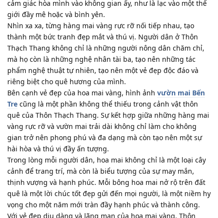
cảm giác hòa mình vào không gian ấy, như là lạc vào một thế
giới đầy mê hoặc và bình yên.
Nhìn xa xa, từng hàng mai vàng rực rỡ nối tiếp nhau, tạo
thành một bức tranh đẹp mắt và thú vị. Người dân ở Thôn
Thạch Thang không chỉ là những người nông dân chăm chỉ,
mà họ còn là những nghệ nhân tài ba, tạo nên những tác
phẩm nghệ thuật tự nhiên, tạo nên một vẻ đẹp độc đáo và
riêng biệt cho quê hương của mình.
Bên cạnh vẻ đẹp của hoa mai vàng, hình ảnh
vườn mai Bến
Tre
cũng là một phần không thể thiếu trong cảnh vật thôn
quê của Thôn Thạch Thang. Sự kết hợp giữa những hàng mai
vàng rực rỡ và vườn mai trải dài không chỉ làm cho không
gian trở nên phong phú và đa dạng mà còn tạo nên một sự
hài hòa và thú vị đầy ấn tượng.
Trong lòng mỗi người dân, hoa mai không chỉ là một loại cây
cảnh để trang trí, mà còn là biểu tượng của sự may mắn,
thịnh vượng và hạnh phúc. Mỗi bông hoa mai nở rộ trên đất
quê là một lời chúc tốt đẹp gửi đến mọi người, là một niềm hy
vọng cho một năm mới tràn đầy hạnh phúc và thành công.
Với vẻ đẹp dịu dàng và lãng mạn của hoa mai vàng, Thôn