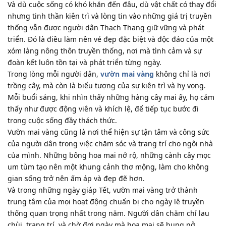
Và dù cuộc sống có khó khăn đến đâu, dù vật chất có thay đổi
nhưng tinh thần kiên trì và lòng tin vào những giá trị truyền
thống vẫn được người dân Thạch Thang giữ vững và phát
triển. Đó là điều làm nên vẻ đẹp đặc biệt và độc đáo của một
xóm làng nông thôn truyền thống, nơi mà tình cảm và sự
đoàn kết luôn tồn tại và phát triển từng ngày.
Trong lòng mỗi người dân,
vườn mai vàng
không chỉ là nơi
trồng cây, mà còn là biểu tượng của sự kiên trì và hy vọng.
Mỗi buổi sáng, khi nhìn thấy những hàng cây mai ấy, họ cảm
thấy như được động viên và khích lệ, để tiếp tục bước đi
trong cuộc sống đầy thách thức.
Vườn mai vàng cũng là nơi thể hiện sự tận tâm và công sức
của người dân trong việc chăm sóc và trang trí cho ngôi nhà
của mình. Những bông hoa mai nở rộ, những cành cây mọc
um tùm tạo nên một khung cảnh thơ mộng, làm cho không
gian sống trở nên ấm áp và đẹp đẽ hơn.
Và trong những ngày giáp Tết, vườn mai vàng trở thành
trung tâm của mọi hoạt động chuẩn bị cho ngày lễ truyền
thống quan trọng nhất trong năm. Người dân chăm chỉ lau
chùi, trang trí, và chờ đợi ngày mà hoa mai sẽ bung nở,