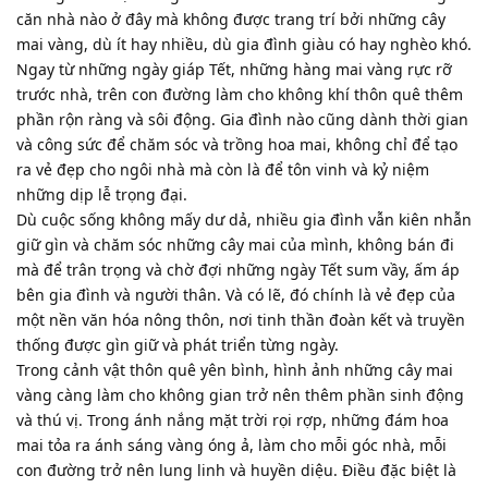
căn nhà nào ở đây mà không được trang trí bởi những cây
mai vàng, dù ít hay nhiều, dù gia đình giàu có hay nghèo khó.
Ngay từ những ngày giáp Tết, những hàng mai vàng rực rỡ
trước nhà, trên con đường làm cho không khí thôn quê thêm
phần rộn ràng và sôi động. Gia đình nào cũng dành thời gian
và công sức để chăm sóc và trồng hoa mai, không chỉ để tạo
ra vẻ đẹp cho ngôi nhà mà còn là để tôn vinh và kỷ niệm
những dịp lễ trọng đại.
Dù cuộc sống không mấy dư dả, nhiều gia đình vẫn kiên nhẫn
giữ gìn và chăm sóc những cây mai của mình, không bán đi
mà để trân trọng và chờ đợi những ngày Tết sum vầy, ấm áp
bên gia đình và người thân. Và có lẽ, đó chính là vẻ đẹp của
một nền văn hóa nông thôn, nơi tinh thần đoàn kết và truyền
thống được gìn giữ và phát triển từng ngày.
Trong cảnh vật thôn quê yên bình, hình ảnh những cây mai
vàng càng làm cho không gian trở nên thêm phần sinh động
và thú vị. Trong ánh nắng mặt trời rọi rợp, những đám hoa
mai tỏa ra ánh sáng vàng óng ả, làm cho mỗi góc nhà, mỗi
con đường trở nên lung linh và huyền diệu. Điều đặc biệt là