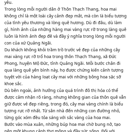
yêu.
Trong lòng mỗi người dân ở Thôn Thạch Thang, hoa mai
không chỉ là một loài cây cảnh đẹp mắt, mà còn là biểu tượng
của tình yêu thương và lòng quê hương. Dù đi đâu, dù làm
gì, hình ảnh của những hàng mai vàng rực rỡ trong làng quê
luôn là hình ảnh đẹp đẽ và đầy ý nghĩa trong lòng mỗi người
con của xứ Quảng Ngãi.
Du khách không khỏi trầm trồ trước vẻ đẹp của những cây
mai vàng rực rỡ trổ hoa trong thôn Thạch Thang, xã Đức
Phong, huyện Mộ Đức, tỉnh Quảng Ngãi. Mỗi bước chân đi
qua làng quê yên bình này, họ được chứng kiến cảnh tượng
tuyệt vời của hàng loạt cây mai với những bông hoa sặc sỡ
khoe sắc.
Dù bên ngoài, ảnh hưởng của quá trình đô thị hóa có thể
được cảm nhận rõ ràng, nhưng không gian của thôn quê vẫn
giữ được vẻ đẹp riêng, trong đó, cây mai vàng chính là biểu
tượng rực rỡ nhất. Từ sân nhà đến những con đường nhỏ,
từng góc xóm đều tỏa sáng với sắc vàng của hoa mai.
Bước vào mùa xuân, những búp hoa mai chờ bung nở, tạo
nên một khung cảnh thơ mộng và đầy sức sống. Đối với