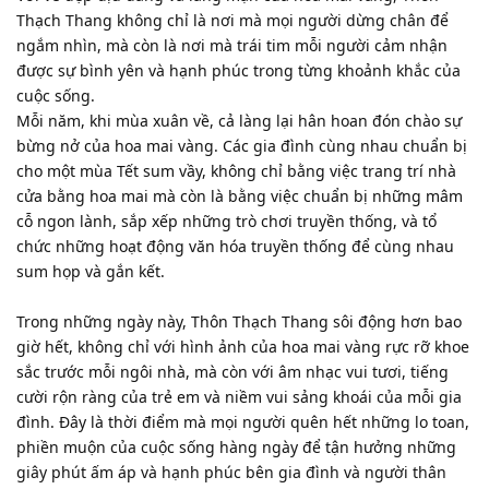
Thạch Thang không chỉ là nơi mà mọi người dừng chân để
ngắm nhìn, mà còn là nơi mà trái tim mỗi người cảm nhận
được sự bình yên và hạnh phúc trong từng khoảnh khắc của
cuộc sống.
Mỗi năm, khi mùa xuân về, cả làng lại hân hoan đón chào sự
bừng nở của hoa mai vàng. Các gia đình cùng nhau chuẩn bị
cho một mùa Tết sum vầy, không chỉ bằng việc trang trí nhà
cửa bằng hoa mai mà còn là bằng việc chuẩn bị những mâm
cỗ ngon lành, sắp xếp những trò chơi truyền thống, và tổ
chức những hoạt động văn hóa truyền thống để cùng nhau
sum họp và gắn kết.
Trong những ngày này, Thôn Thạch Thang sôi động hơn bao
giờ hết, không chỉ với hình ảnh của hoa mai vàng rực rỡ khoe
sắc trước mỗi ngôi nhà, mà còn với âm nhạc vui tươi, tiếng
cười rộn ràng của trẻ em và niềm vui sảng khoái của mỗi gia
đình. Đây là thời điểm mà mọi người quên hết những lo toan,
phiền muộn của cuộc sống hàng ngày để tận hưởng những
giây phút ấm áp và hạnh phúc bên gia đình và người thân