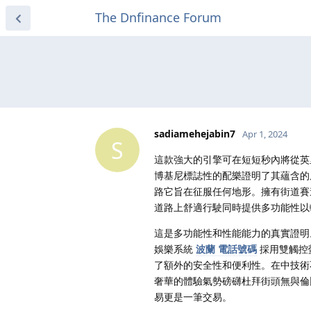
The Dnfinance Forum
sadiamehejabin7
Apr 1, 2024
S
這款強大的引擎可在短短秒內將從英
博基尼標誌性的配樂證明了其蘊含的
路它旨在征服任何地形。擁有街道賽
道路上舒適行駛同時提供多功能性以
這是多功能性和性能能力的真實證明
娛樂系統
波蘭 電話號碼
採用雙觸控
了額外的安全性和便利性。在中技術
奢華的體驗氣勢磅礴杜拜街頭無與倫
易更是一筆交易。