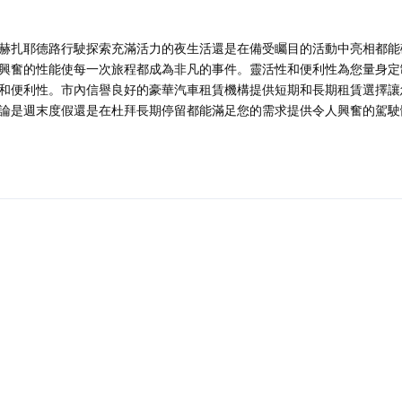
赫扎耶德路行駛探索充滿活力的夜生活還是在備受矚目的活動中亮相都能
興奮的性能使每一次旅程都成為非凡的事件。靈活性和便利性為您量身定
和便利性。市內信譽良好的豪華汽車租賃機構提供短期和長期租賃選擇讓
論是週末度假還是在杜拜長期停留都能滿足您的需求提供令人興奮的駕駛