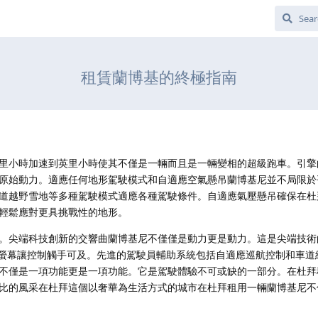
租賃蘭博基的終極指南
里小時加速到英里小時使其不僅是一輛而且是一輛變相的超級跑車。引擎
原始動力。適應任何地形駕駛模式和自適應空氣懸吊蘭博基尼並不局限於
道越野雪地等多種駕駛模式適應各種駕駛條件。自適應氣壓懸吊確保在杜
輕鬆應對更具挑戰性的地形。
。尖端科技創新的交響曲蘭博基尼不僅僅是動力更是動力。這是尖端技術
螢幕讓控制觸手可及。先進的駕駛員輔助系統包括自適應巡航控制和車道
不僅是一項功能更是一項功能。它是駕駛體驗不可或缺的一部分。在杜拜
比的風采在杜拜這個以奢華為生活方式的城市在杜拜租用一輛蘭博基尼不