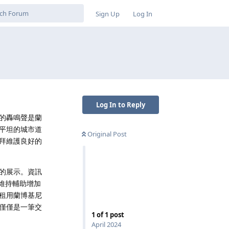
Sign Up
Log In
Log In to Reply
的轟鳴聲是蘭
平坦的城市道
Original Post
拜維護良好的
的展示。資訊
維持輔助增加
租用蘭博基尼
僅僅是一筆交
1
of
1
post
April 2024