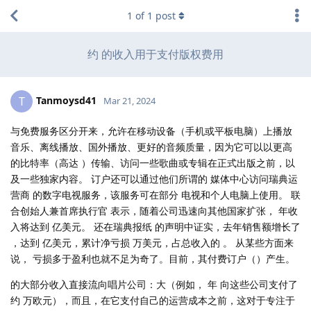
1
of
1
post
约 的收入用于支付版权费用
Tanmoysd41
T
Mar 21, 2024
与免费服务区分开来，允许在移动设备（手机或平板电脑）上播放
音乐、离线播放、国外播放、更好的音频质量，因为它可以以更高
的比特率（高达 ）传输、访问一些歌曲或专辑在正式出版之前，以
及一些独家内容。 订户还可以通过他们所谓的 媒体中心访问瑞典运
营商 的数字电视服务，该服务可在部分 电视和个人电脑上使用。 联
合创始人兼首席执行官 表示，随着公司迅速向其他国家扩张， 年收
入将达到 亿美元。 还在瑞典报纸 的声明中证实，去年销售额增长了
，达到 亿美元，累计净亏损 万美元，占总收入的 。 从某些方面来
说， 亏损多于盈利也就不足为奇了。目前，其付费订户（）产生。
的大部分收入直接流向唱片公司：大（例如， 年 向这些公司支付了
约 万欧元），而且，在它支付自己的运营成本之前，这对于专注于