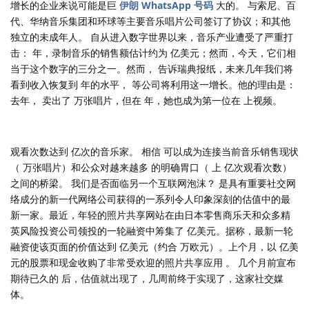
增长的企业来说可能是巨
伊朗 WhatsApp 号码
大的。 与索尼、百
代、华纳音乐集团和环球等主要音乐唱片公司签订了协议；和其他
独立的未成年人。 自从进入数字世界以来，音乐产业遭受了严重打
击： 年，录制音乐的销售额估计约为 亿美元；然而，今天，它们相
当于这个数字的三分之一。然而， 告诉瑞典报纸，未来几年我们将
看到收入恢复到 年的水平， 等公司将利用这一增长。他的理由是：
去年， 卖出了 万张唱片，但在 年，她也成为第一位在 上视频。
观看次数达到 亿次的音乐家。 相信 可以成为连接当前音乐销售现状
（ 万张唱片）和公众对越来越多 的明确胃口（ 上 亿次观看次数）
之间的桥梁。 我们是否面临另一个互联网泡沫？ 是具有重要社交网
络成分的新一代网络公司获得的一系列令人印象深刻的估值中的最
新一家。最近，年轻的照片共享网站在由日本零售商乐天和众多精
英风险投资公司领投的一轮融资中筹集了 亿美元。据称，最新一轮
融资使该页面的价值达到 亿美元（约合 万欧元）。上个月，以 亿美
元的股票和现金收购了非常受欢迎的照片共享应用 。 几个月前宣布
期待已久的 后，估值就出现了，几周前终于实现了，这家社交媒
体。