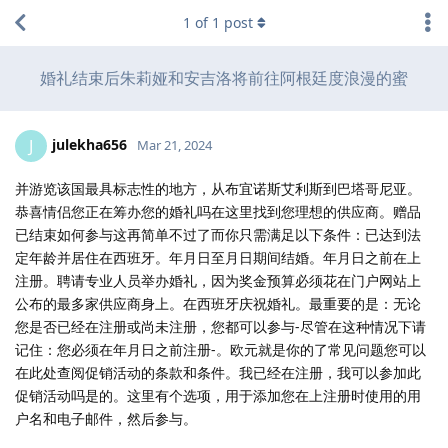
1
of
1
post
婚礼结束后朱莉娅和安吉洛将前往阿根廷度浪漫的蜜
julekha656
J
Mar 21, 2024
并游览该国最具标志性的地方，从布宜诺斯艾利斯到巴塔哥尼亚。
恭喜情侣您正在筹办您的婚礼吗在这里找到您理想的供应商。赠品
已结束如何参与这再简单不过了而你只需满足以下条件：已达到法
定年龄并居住在西班牙。年月日至月日期间结婚。年月日之前在上
注册。聘请专业人员举办婚礼，因为奖金预算必须花在门户网站上
公布的最多家供应商身上。在西班牙庆祝婚礼。最重要的是：无论
您是否已经在注册或尚未注册，您都可以参与-尽管在这种情况下请
记住：您必须在年月日之前注册-。欧元就是你的了常见问题您可以
在此处查阅促销活动的条款和条件。我已经在注册，我可以参加此
促销活动吗是的。这里有个选项，用于添加您在上注册时使用的用
户名和电子邮件，然后参与。