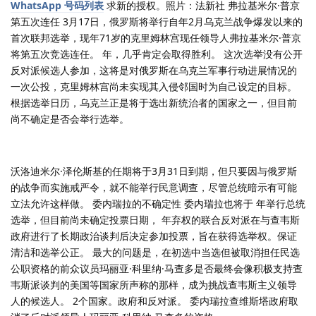
WhatsApp 号码列表
求新的授权。照片：法新社 弗拉基米尔·普京
第五次连任 3月17日，俄罗斯将举行自年2月乌克兰战争爆发以来的
首次联邦选举，现年71岁的克里姆林宫现任领导人弗拉基米尔·普京
将第五次竞选连任。 年，几乎肯定会取得胜利。 这次选举没有公开
反对派候选人参加，这将是对俄罗斯在乌克兰军事行动进展情况的
一次公投，克里姆林宫尚未实现其入侵邻国时为自己设定的目标。
根据选举日历，乌克兰正是将于选出新统治者的国家之一，但目前
尚不确定是否会举行选举。
沃洛迪米尔·泽伦斯基的任期将于3月31日到期，但只要因与俄罗斯
的战争而实施戒严令，就不能举行民意调查，尽管总统暗示有可能
立法允许这样做。 委内瑞拉的不确定性 委内瑞拉也将于 年举行总统
选举，但目前尚未确定投票日期， 年弃权的联合反对派在与查韦斯
政府进行了长期政治谈判后决定参加投票，旨在获得选举权。保证
清洁和选举公正。 最大的问题是，在初选中当选但被取消担任民选
公职资格的前众议员玛丽亚·科里纳·马查多是否最终会像积极支持查
韦斯派谈判的美国等国家所声称的那样，成为挑战查韦斯主义领导
人的候选人。 2个国家。政府和反对派。 委内瑞拉查维斯塔政府取