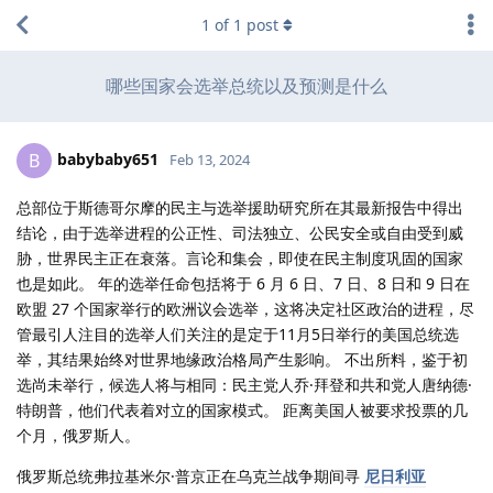
1
of
1
post
哪些国家会选举总统以及预测是什么
babybaby651
B
Feb 13, 2024
总部位于斯德哥尔摩的民主与选举援助研究所在其最新报告中得出
结论，由于选举进程的公正性、司法独立、公民安全或自由受到威
胁，世界民主正在衰落。言论和集会，即使在民主制度巩固的国家
也是如此。 年的选举任命包括将于 6 月 6 日、7 日、8 日和 9 日在
欧盟 27 个国家举行的欧洲议会选举，这将决定社区政治的进程，尽
管最引人注目的选举人们关注的是定于11月5日举行的美国总统选
举，其结果始终对世界地缘政治格局产生影响。 不出所料，鉴于初
选尚未举行，候选人将与相同：民主党人乔·拜登和共和党人唐纳德·
特朗普，他们代表着对立的国家模式。 距离美国人被要求投票的几
个月，俄罗斯人。
俄罗斯总统弗拉基米尔·普京正在乌克兰战争期间寻
尼日利亚