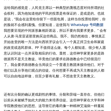
这给我的感觉是，人民党主席以一种典型的蔑视态度对待所谓的社
会权利，因为他知道他的平民的投票是有保证的，是或是的。也就
是说，“我会在这里给你留下一些面包屑，这样当你投票给我时，你
的脸就不会感到羞愧。但要知道，这使我与
WhatsApp 号码数据
我想要呈现的中间派形象相距甚远，所以不要向我要求更多。” 会有
人从唐·马里亚诺那里购买这些商品。我不。我仍然相信，事情真正
开始改变的唯一方法是向西班牙议会引入一个真正捍卫生命和家庭
的政党或选民群体。PP 不值得这么做。每个人都知道。很少有人愿
意认识到这一点并采取相应的行动。显然，这些神学家更多的是路
德派而不是天主教徒。毕竟他们的要求在路德教会中已经很流行
了。我会要求路德教会当局设立一个普通主教团来接待他们。对于
他们以及分享他们观点的信徒。任何想要不再成为天主教徒的人都
可以自由地这样做，但至少要有礼貌，不想改变天主教教义。
还有比分裂的确认更戏剧性的事情。分裂和异端一直存在。但他们
以前从未被赋予如此大的能力来培养信徒。这些神学家在大学和神
学院教授他们的思想。这导致它的毒药像一种精神艾滋病一样蔓延