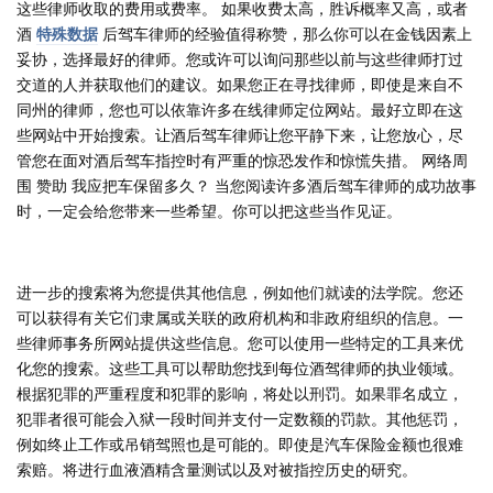
这些律师收取的费用或费率。 如果收费太高，胜诉概率又高，或者
酒
特殊数据
后驾车律师的经验值得称赞，那么你可以在金钱因素上
妥协，选择最好的律师。您或许可以询问那些以前与这些律师打过
交道的人并获取他们的建议。如果您正在寻找律师，即使是来自不
同州的律师，您也可以依靠许多在线律师定位网站。最好立即在这
些网站中开始搜索。让酒后驾车律师让您平静下来，让您放心，尽
管您在面对酒后驾车指控时有严重的惊恐发作和惊慌失措。 网络周
围 赞助 我应把车保留多久？ 当您阅读许多酒后驾车律师的成功故事
时，一定会给您带来一些希望。你可以把这些当作见证。
进一步的搜索将为您提供其他信息，例如他们就读的法学院。您还
可以获得有关它们隶属或关联的政府机构和非政府组织的信息。一
些律师事务所网站提供这些信息。您可以使用一些特定的工具来优
化您的搜索。这些工具可以帮助您找到每位酒驾律师的执业领域。
根据犯罪的严重程度和犯罪的影响，将处以刑罚。如果罪名成立，
犯罪者很可能会入狱一段时间并支付一定数额的罚款。其他惩罚，
例如终止工作或吊销驾照也是可能的。即使是汽车保险金额也很难
索赔。将进行血液酒精含量测试以及对被指控历史的研究。