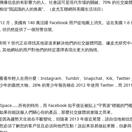
傳播信息的有影響力的人。社會認可是現代市場的關鍵。70% 的社交媒體
的人相信“我認識的人的推薦”。（皮尤互聯網與美國生活項目）
 年 12 月，美國有 140 萬活躍 Facebook 用戶從地圖上消失。這在美國 1.6
部分，但仍然提供了一個預警信號。
情減弱”表明 Y 世代正在尋找其他渠道來解決他們的社交媒體問題。據皮尤研究
的負擔，其他網站的用戶對他們的特定選擇表現出更大的熱情。
在用什麼：Instagram、Tumblr、Snapchat、Kik。Twitter 是
龐然大物。26% 的青少年報告稱在 2012 年使用 Twitter，而 201
ter、MySpace……所有的時尚，而 Facebook 似乎接近被貼上“守舊派”標籤
如果你能說服人們關心你的產品，那麼社交媒體就會隨之而來。
是因為趨勢天生就在不斷變化，但隨著 2013 年接近尾聲，請自信地相信
您必須了解您的客戶並且必須與他們互動！說起來容易做起來難，但參與