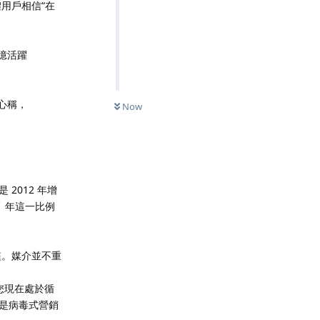
用戶相信“在
 億活躍
中心稱，
Now
 2012 年增
1 年這一比例
的門檻。媒介並不重
您現在處於循
是病毒式營銷