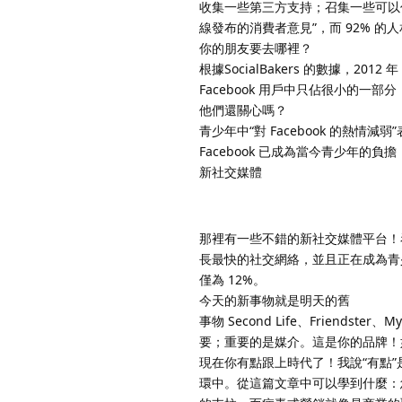
收集一些第三方支持；召集一些可以
線發布的消費者意見”，而 92% 
你的朋友要去哪裡？
根據SocialBakers 的數據，2012
Facebook 用戶中只佔很小的一
他們還關心嗎？
青少年中“對 Facebook 的熱
Facebook 已成為當今青少年
新社交媒體
那裡有一些不錯的新社交媒體平台！看看年輕人
長最快的社交網絡，並且正在成為青少年的
僅為 12%。
今天的新事物就是明天的舊
事物 Second Life、Friends
要；重要的是媒介。這是你的品牌！
現在你有點跟上時代了！我說“有點”
環中。從這篇文章中可以學到什麼：